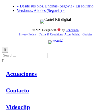
«
Desde sus ojos. Encinas (Segovia). En solitario
Versiones. Abades (Segovia)
»
© 2023 Design with
by
Conexiono
Privacy Policy
Тerms & Conditions
Accesibilidad
Cookies


Actuaciones
Contacto
Videoclip