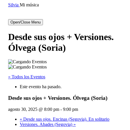
Silvia
Mi música
facebook
instagram
canal
de
de
de
Open/Close Menu
silvia
silvia
youtube
de
Desde sus ojos + Versiones.
silvia
Ólvega (Soria)
« Todos los Eventos
Este evento ha pasado.
Desde sus ojos + Versiones. Ólvega (Soria)
agosto 30, 2025 @ 8:00 pm
-
9:00 pm
«
Desde sus ojos. Encinas (Segovia). En solitario
Versiones. Abades (Segovia)
»