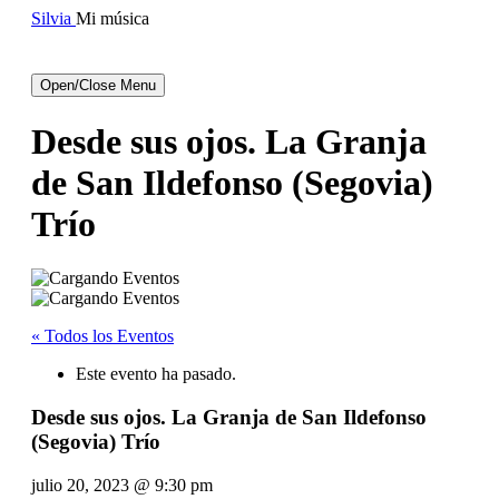
Silvia
Mi música
facebook
instagram
canal
de
de
de
Open/Close Menu
silvia
silvia
youtube
de
Desde sus ojos. La Granja
silvia
de San Ildefonso (Segovia)
Trío
« Todos los Eventos
Este evento ha pasado.
Desde sus ojos. La Granja de San Ildefonso
(Segovia) Trío
julio 20, 2023 @ 9:30 pm